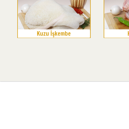
Kuzu İşkembe